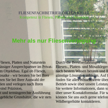
FLIESENFACHBETRIEB DIETER KRELL
Kompetenz in Fliesen, Platten und Naturstein
Mehr als nur Fliesenverlegung
liesen, Platten und Naturstein
Durch die Berufserfahrungen von 
lässiger Ansprechpartner im Privat­
Fliesen-, Platten- und Mosaik­lege
im Objektbau. Egal ob Fliesen,
nach bestem Wissen beraten und Ih
osaike - wir beraten Sie bei Ihrer
günstige Lösungen anbieten. Auf 
zen Sie bei Ihrer Auswahl der
finden Sie alles Wissens­­werte übe
lien und verlegen nach Ihren
Betrieb
sowie über
unsere Leistu
ind Präzision,
Sie weitere Infor­mationen, dann s
t und termingerechte Ausführung
über unser
Kontaktformular
. Für 
­gebliche Grundsätze, die wir stets
können Sie uns auch gerne telefon
Wildbergerhütte kontaktieren.