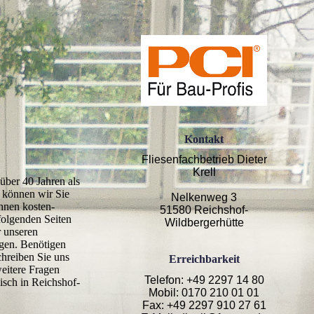
Kontakt
Fliesenfachbetrieb Dieter
Krell
über 40 Jahren als
r können wir Sie
Nelkenweg 3
nen kosten­­
51580 Reichshof-
folgenden Seiten
Wildbergerhütte
r
unseren
ngen
. Benötigen
chreiben Sie uns
Erreichbarkeit
weitere Fragen
Telefon: +49 2297 14 80
isch in Reichshof-
Mobil: 0170 210 01 01
Fax: +49 2297 910 27 61