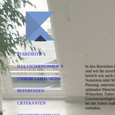
STARTSEITE
DAS UNTERNEHMEN
In den Bereichen F
sind wir Ihr zuver
bereich wie auch 
UNSERE LEISTUNGEN
Natur­stein oder M
Planung, unterstüt
optimalen Materia
REFERENZEN
Wünschen. Dabei s
Gewissenhaftigkei
LIEFERANTEN
bei der Arbeit maß
einhalten.